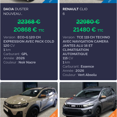
DACIA
DUSTER
RENAULT
CLIO
NOUVEAU...
6
22368 €
22980 €
20868 €
21480 €
TTC
TTC
Version :
ECO-G 120 CH
Version :
TCE 115 CH TECHNO
EXPRESSION AVEC PACK COLD
AVEC NAVIGATION CAMERA
120
CV
JANTES ALU 16 ET
1
km
CLIMATISATION
Carburant :
GPL
AUTOMATIQUE
Année :
2026
115
CV
Couleur :
Noir Nacre
1
km
Carburant :
Essence
Année :
2026
Couleur :
Vert Absolu