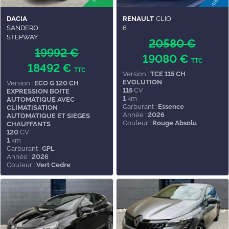
DACIA
RENAULT
CLIO
SANDERO
6
STEPWAY
20580 €
19992 €
19080 €
TTC
18492 €
TTC
Version :
TCE 115 CH
EVOLUTION
Version :
ECO G 120 CH
115
CV
EXPRESSION BOITE
1
km
AUTOMATIQUE AVEC
Carburant :
Essence
CLIMATISATION
Année :
2026
AUTOMATIQUE ET SIEGES
Couleur :
Rouge Absolu
CHAUFFANTS
120
CV
1
km
Carburant :
GPL
Année :
2026
Couleur :
Vert Cedre