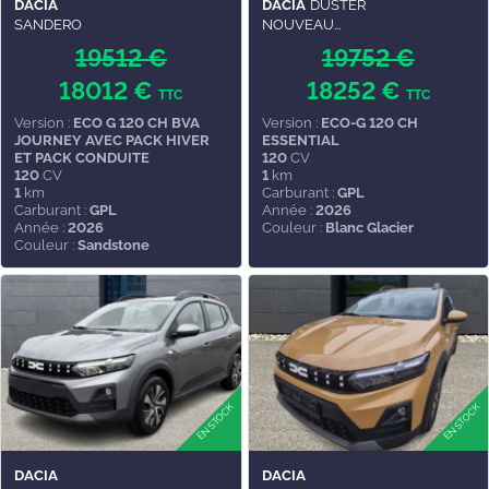
DACIA
DACIA
DUSTER
SANDERO
NOUVEAU...
19512 €
19752 €
18012 €
18252 €
TTC
TTC
Version :
ECO G 120 CH BVA
Version :
ECO-G 120 CH
JOURNEY AVEC PACK HIVER
ESSENTIAL
ET PACK CONDUITE
120
CV
120
CV
1
km
1
km
Carburant :
GPL
Carburant :
GPL
Année :
2026
Année :
2026
Couleur :
Blanc Glacier
Couleur :
Sandstone
DACIA
DACIA