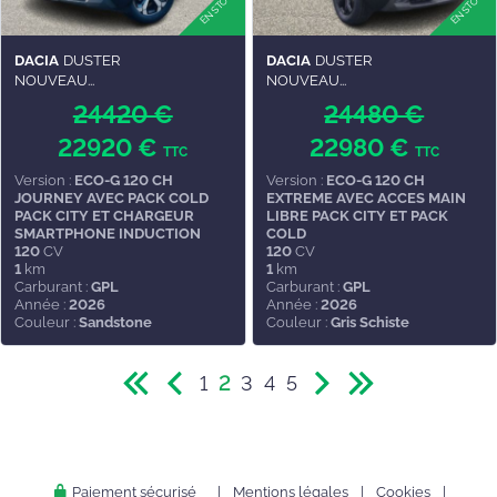
DACIA
DUSTER
DACIA
DUSTER
NOUVEAU...
NOUVEAU...
24420 €
24480 €
22920 €
22980 €
TTC
TTC
Version :
ECO-G 120 CH
Version :
ECO-G 120 CH
JOURNEY AVEC PACK COLD
EXTREME AVEC ACCES MAIN
PACK CITY ET CHARGEUR
LIBRE PACK CITY ET PACK
SMARTPHONE INDUCTION
COLD
120
CV
120
CV
1
km
1
km
Carburant :
GPL
Carburant :
GPL
Année :
2026
Année :
2026
Couleur :
Sandstone
Couleur :
Gris Schiste
1
2
3
4
5
Paiement sécurisé
|
Mentions légales
|
Cookies
|