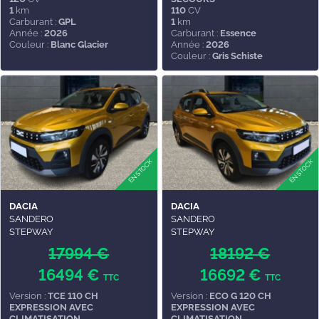
1
km
110
CV
Carburant :
GPL
1
km
Année :
2026
Carburant :
Essence
Couleur :
Blanc Glacier
Année :
2026
Couleur :
Gris Schiste
DACIA
DACIA
SANDERO
SANDERO
STEPWAY
STEPWAY
17994 €
18192 €
16494 €
16692 €
TTC
TTC
Version :
TCE 110 CH
Version :
ECO G 120 CH
EXPRESSION AVEC
EXPRESSION AVEC
CLIMATISATION
CLIMATISATION