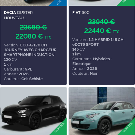
DACIA
DUSTER
FIAT
600
NOUVEAU...
23940 €
23580 €
22440 €
TTC
22080 €
TTC
Version :
1.2 HYBRID 145 CH
eDCT6 SPORT
Version :
ECO-G 120 CH
145
CV
JOURNEY AVEC CHARGEUR
1
km
SMARTPHONE INDUCTION
Carburant :
Hybrides -
120
CV
Electrique
1
km
Année :
2026
Carburant :
GPL
Couleur :
Noir
Année :
2026
Couleur :
Gris Schiste