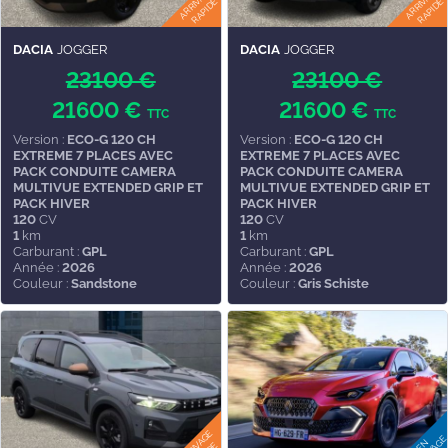
DACIA
JOGGER
DACIA
JOGGER
23100 €
23100 €
21600 €
21600 €
TTC
TTC
Version :
ECO-G 120 CH
Version :
ECO-G 120 CH
EXTREME 7 PLACES AVEC
EXTREME 7 PLACES AVEC
PACK CONDUITE CAMERA
PACK CONDUITE CAMERA
MULTIVUE EXTENDED GRIP ET
MULTIVUE EXTENDED GRIP ET
PACK HIVER
PACK HIVER
120
CV
120
CV
1
km
1
km
Carburant :
GPL
Carburant :
GPL
Année :
2026
Année :
2026
Couleur :
Sandstone
Couleur :
Gris Schiste