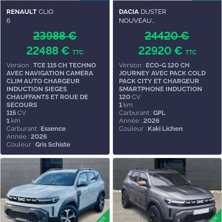
RENAULT
CLIO
DACIA
DUSTER
6
NOUVEAU...
23988 €
24420 €
22488 €
22920 €
TTC
TTC
Version :
TCE 115 CH TECHNO
Version :
ECO-G 120 CH
AVEC NAVIGATION CAMERA
JOURNEY AVEC PACK COLD
CLIM AUTO CHARGEUR
PACK CITY ET CHARGEUR
INDUCTION SIEGES
SMARTPHONE INDUCTION
CHAUFFANTS ET ROUE DE
120
CV
SECOURS
1
km
115
CV
Carburant :
GPL
1
km
Année :
2026
Carburant :
Essence
Couleur :
Kaki Lichen
Année :
2026
Couleur :
Gris Schiste