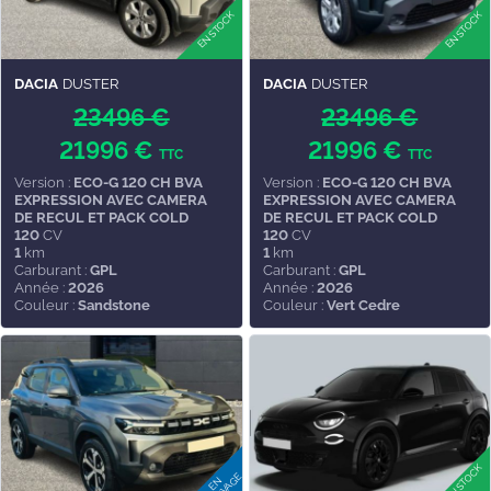
DACIA
DUSTER
DACIA
DUSTER
23496 €
23496 €
21996 €
21996 €
TTC
TTC
Version :
ECO-G 120 CH BVA
Version :
ECO-G 120 CH BVA
EXPRESSION AVEC CAMERA
EXPRESSION AVEC CAMERA
DE RECUL ET PACK COLD
DE RECUL ET PACK COLD
120
CV
120
CV
1
km
1
km
Carburant :
GPL
Carburant :
GPL
Année :
2026
Année :
2026
Couleur :
Sandstone
Couleur :
Vert Cedre