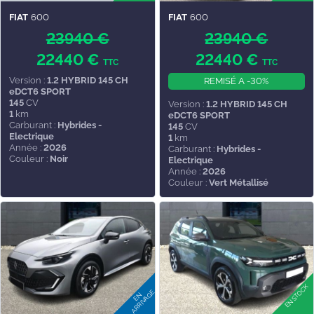
FIAT
600
FIAT
600
23940 €
23940 €
22440 €
22440 €
TTC
TTC
Version :
1.2 HYBRID 145 CH
REMISÉ A -30%
eDCT6 SPORT
145
CV
Version :
1.2 HYBRID 145 CH
1
km
eDCT6 SPORT
Carburant :
Hybrides -
145
CV
Electrique
1
km
Année :
2026
Carburant :
Hybrides -
Couleur :
Noir
Electrique
Année :
2026
Couleur :
Vert Métallisé