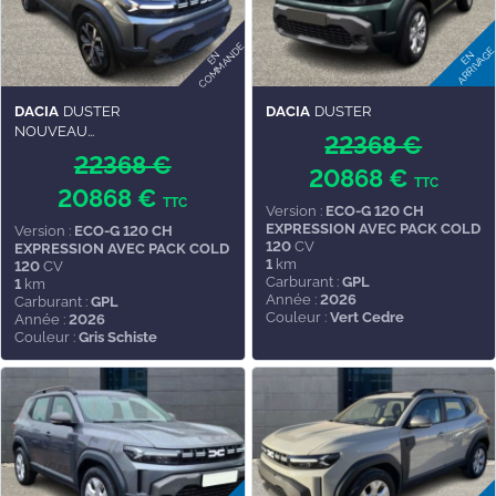
DACIA
DUSTER
DACIA
DUSTER
NOUVEAU...
22368 €
22368 €
20868 €
TTC
20868 €
TTC
Version :
ECO-G 120 CH
EXPRESSION AVEC PACK COLD
Version :
ECO-G 120 CH
120
CV
EXPRESSION AVEC PACK COLD
1
km
120
CV
Carburant :
GPL
1
km
Année :
2026
Carburant :
GPL
Couleur :
Vert Cedre
Année :
2026
Couleur :
Gris Schiste