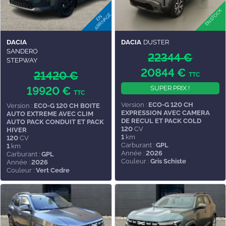
DACIA
DACIA
DUSTER
SANDERO
22344 €
STEPWAY
20844 €
21420 €
TTC
19920 €
SUPER PRIX !
TTC
Version :
ECO-G 120 CH
Version :
ECO-G 120 CH BOITE
EXPRESSION AVEC CAMERA
AUTO EXTREME AVEC CLIM
DE RECUL ET PACK COLD
AUTO PACK CONDUIT ET PACK
120
CV
HIVER
1
km
120
CV
Carburant :
GPL
1
km
Année :
2026
Carburant :
GPL
Couleur :
Gris Schiste
Année :
2026
Couleur :
Vert Cedre