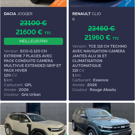
DACIA
JOGGER
RENAULT
CLIO
6
23100 €
23460 €
21600 €
TTC
21960 €
TTC
MEILLEUR PRIX
Version :
TCE 115 CH TECHNO
Version :
ECO-G 120 CH
AVEC NAVIGATION CAMERA
EXTREME 7 PLACES AVEC
JANTES ALU 16 ET
PACK CONDUITE CAMERA
CLIMATISATION
MULTIVUE EXTENDED GRIP ET
AUTOMATIQUE
PACK HIVER
115
CV
120
CV
1
km
1
km
Carburant :
Essence
Carburant :
GPL
Année :
2026
Année :
2026
Couleur :
Rouge Absolu
Couleur :
Gris Urban