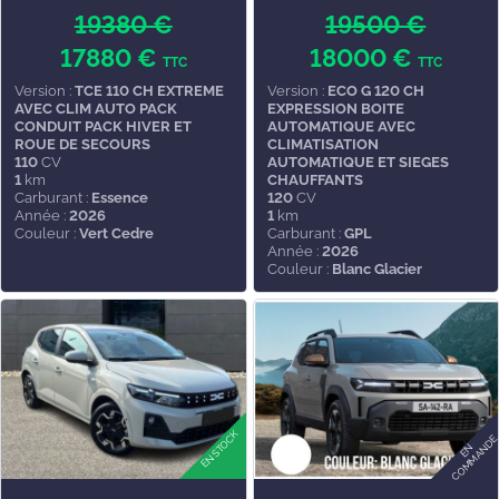
19380 €
19500 €
17880 €
18000 €
TTC
TTC
Version :
TCE 110 CH EXTREME
Version :
ECO G 120 CH
AVEC CLIM AUTO PACK
EXPRESSION BOITE
CONDUIT PACK HIVER ET
AUTOMATIQUE AVEC
ROUE DE SECOURS
CLIMATISATION
110
CV
AUTOMATIQUE ET SIEGES
1
km
CHAUFFANTS
Carburant :
Essence
120
CV
Année :
2026
1
km
Couleur :
Vert Cedre
Carburant :
GPL
Année :
2026
Couleur :
Blanc Glacier