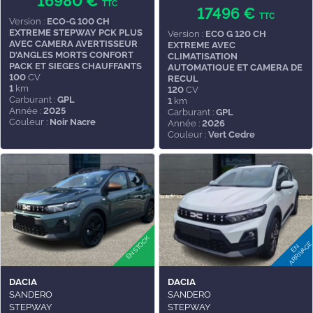
16980 €
TTC
17496 €
TTC
Version :
ECO-G 100 CH
EXTREME STEPWAY PCK PLUS
Version :
ECO G 120 CH
AVEC CAMERA AVERTISSEUR
EXTREME AVEC
D'ANGLES MORTS CONFORT
CLIMATISATION
PACK ET SIEGES CHAUFFANTS
AUTOMATIQUE ET CAMERA DE
100
CV
RECUL
1
km
120
CV
Carburant :
GPL
1
km
Année :
2025
Carburant :
GPL
Couleur :
Noir Nacre
Année :
2026
Couleur :
Vert Cedre
DACIA
DACIA
SANDERO
SANDERO
STEPWAY
STEPWAY