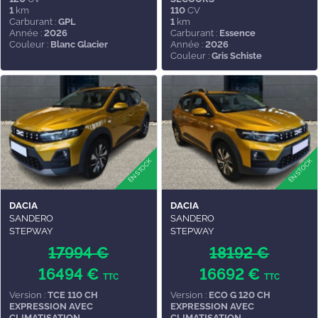
1
km
110
CV
Carburant :
GPL
1
km
Année :
2026
Carburant :
Essence
Couleur :
Blanc Glacier
Année :
2026
Couleur :
Gris Schiste
DACIA
DACIA
SANDERO
SANDERO
STEPWAY
STEPWAY
17994 €
18192 €
16494 €
16692 €
TTC
TTC
Version :
TCE 110 CH
Version :
ECO G 120 CH
EXPRESSION AVEC
EXPRESSION AVEC
CLIMATISATION
CLIMATISATION