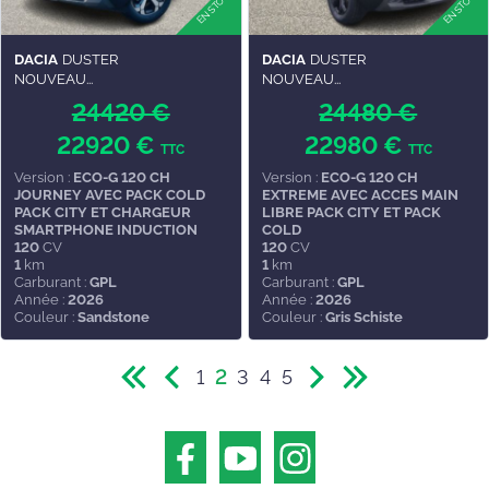
DACIA
DUSTER
DACIA
DUSTER
NOUVEAU...
NOUVEAU...
24420 €
24480 €
22920 €
22980 €
TTC
TTC
Version :
ECO-G 120 CH
Version :
ECO-G 120 CH
JOURNEY AVEC PACK COLD
EXTREME AVEC ACCES MAIN
PACK CITY ET CHARGEUR
LIBRE PACK CITY ET PACK
SMARTPHONE INDUCTION
COLD
120
CV
120
CV
1
km
1
km
Carburant :
GPL
Carburant :
GPL
Année :
2026
Année :
2026
Couleur :
Sandstone
Couleur :
Gris Schiste
1
2
3
4
5