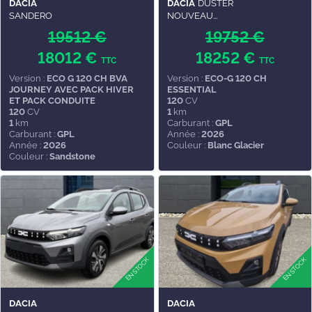
DACIA
DACIA
DUSTER
SANDERO
NOUVEAU...
19512 €
19752 €
18012 €
18252 €
TTC
TTC
Version :
ECO G 120 CH BVA
Version :
ECO-G 120 CH
JOURNEY AVEC PACK HIVER
ESSENTIAL
ET PACK CONDUITE
120
CV
120
CV
1
km
1
km
Carburant :
GPL
Carburant :
GPL
Année :
2026
Année :
2026
Couleur :
Blanc Glacier
Couleur :
Sandstone
DACIA
DACIA