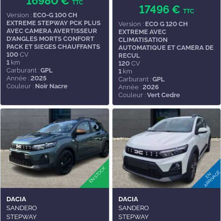
16980 €
TTC
17496 €
TTC
Version :
ECO-G 100 CH
EXTREME STEPWAY PCK PLUS
Version :
ECO G 120 CH
AVEC CAMERA AVERTISSEUR
EXTREME AVEC
D'ANGLES MORTS CONFORT
CLIMATISATION
PACK ET SIEGES CHAUFFANTS
AUTOMATIQUE ET CAMERA DE
100
CV
RECUL
1
km
120
CV
Carburant :
GPL
1
km
Année :
2025
Carburant :
GPL
Couleur :
Noir Nacre
Année :
2026
Couleur :
Vert Cedre
DACIA
DACIA
SANDERO
SANDERO
STEPWAY
STEPWAY