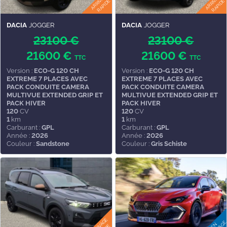
DACIA
JOGGER
DACIA
JOGGER
23100 €
23100 €
21600 €
21600 €
TTC
TTC
Version :
ECO-G 120 CH
Version :
ECO-G 120 CH
EXTREME 7 PLACES AVEC
EXTREME 7 PLACES AVEC
PACK CONDUITE CAMERA
PACK CONDUITE CAMERA
MULTIVUE EXTENDED GRIP ET
MULTIVUE EXTENDED GRIP ET
PACK HIVER
PACK HIVER
120
CV
120
CV
1
km
1
km
Carburant :
GPL
Carburant :
GPL
Année :
2026
Année :
2026
Couleur :
Sandstone
Couleur :
Gris Schiste