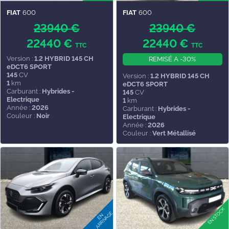
FIAT
600
FIAT
600
23940 €
23940 €
22440 €
22440 €
TTC
TTC
Version :
1.2 HYBRID 145 CH
REMISÉ A -30%
eDCT6 SPORT
145
CV
Version :
1.2 HYBRID 145 CH
1
km
eDCT6 SPORT
Carburant :
Hybrides -
145
CV
Electrique
1
km
Année :
2026
Carburant :
Hybrides -
Couleur :
Noir
Electrique
Année :
2026
Couleur :
Vert Métallisé