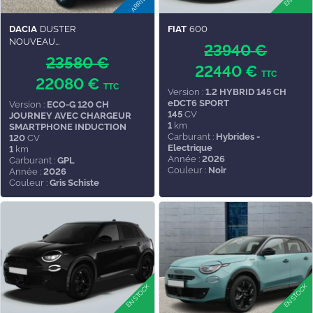
DACIA
DUSTER
FIAT
600
NOUVEAU...
23940 €
23580 €
22440 €
TTC
22080 €
TTC
Version :
1.2 HYBRID 145 CH
eDCT6 SPORT
Version :
ECO-G 120 CH
145
CV
JOURNEY AVEC CHARGEUR
1
km
SMARTPHONE INDUCTION
Carburant :
Hybrides -
120
CV
Electrique
1
km
Année :
2026
Carburant :
GPL
Couleur :
Noir
Année :
2026
Couleur :
Gris Schiste