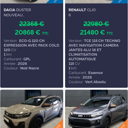
DACIA
DUSTER
RENAULT
CLIO
NOUVEAU...
6
22368 €
22980 €
20868 €
21480 €
TTC
TTC
Version :
ECO-G 120 CH
Version :
TCE 115 CH TECHNO
EXPRESSION AVEC PACK COLD
AVEC NAVIGATION CAMERA
120
CV
JANTES ALU 16 ET
1
km
CLIMATISATION
Carburant :
GPL
AUTOMATIQUE
Année :
2026
115
CV
Couleur :
Noir Nacre
1
km
Carburant :
Essence
Année :
2026
Couleur :
Vert Absolu