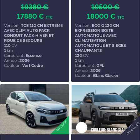
19380 €
19500 €
17880 €
18000 €
TTC
TTC
Version :
TCE 110 CH EXTREME
Version :
ECO G 120 CH
AVEC CLIM AUTO PACK
EXPRESSION BOITE
CONDUIT PACK HIVER ET
AUTOMATIQUE AVEC
ROUE DE SECOURS
CLIMATISATION
110
CV
AUTOMATIQUE ET SIEGES
1
km
CHAUFFANTS
Carburant :
Essence
120
CV
Année :
2026
1
km
Couleur :
Vert Cedre
Carburant :
GPL
Année :
2026
Couleur :
Blanc Glacier