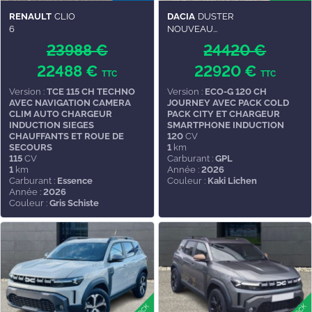
RENAULT
CLIO
DACIA
DUSTER
6
NOUVEAU...
23988 €
24420 €
22488 €
22920 €
TTC
TTC
Version :
TCE 115 CH TECHNO
Version :
ECO-G 120 CH
AVEC NAVIGATION CAMERA
JOURNEY AVEC PACK COLD
CLIM AUTO CHARGEUR
PACK CITY ET CHARGEUR
INDUCTION SIEGES
SMARTPHONE INDUCTION
CHAUFFANTS ET ROUE DE
120
CV
SECOURS
1
km
115
CV
Carburant :
GPL
1
km
Année :
2026
Carburant :
Essence
Couleur :
Kaki Lichen
Année :
2026
Couleur :
Gris Schiste