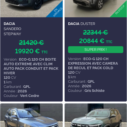
DACIA
DACIA
DUSTER
SANDERO
22344 €
STEPWAY
20844 €
21420 €
TTC
19920 €
SUPER PRIX !
TTC
Version :
ECO-G 120 CH
Version :
ECO-G 120 CH BOITE
EXPRESSION AVEC CAMERA
AUTO EXTREME AVEC CLIM
DE RECUL ET PACK COLD
AUTO PACK CONDUIT ET PACK
120
CV
HIVER
1
km
120
CV
Carburant :
GPL
1
km
Année :
2026
Carburant :
GPL
Couleur :
Gris Schiste
Année :
2026
Couleur :
Vert Cedre