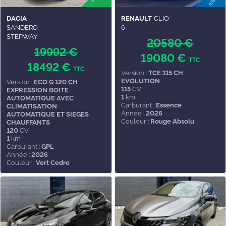
DACIA
RENAULT
CLIO
SANDERO
6
STEPWAY
20580 €
19992 €
19080 €
TTC
18492 €
TTC
Version :
TCE 115 CH
EVOLUTION
Version :
ECO G 120 CH
115
CV
EXPRESSION BOITE
1
km
AUTOMATIQUE AVEC
Carburant :
Essence
CLIMATISATION
Année :
2026
AUTOMATIQUE ET SIEGES
Couleur :
Rouge Absolu
CHAUFFANTS
120
CV
1
km
Carburant :
GPL
Année :
2026
Couleur :
Vert Cedre