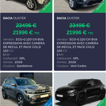
DACIA
DUSTER
DACIA
DUSTER
23496 €
23496 €
21996 €
21996 €
TTC
TTC
Version :
ECO-G 120 CH BVA
Version :
ECO-G 120 CH BVA
EXPRESSION AVEC CAMERA
EXPRESSION AVEC CAMERA
DE RECUL ET PACK COLD
DE RECUL ET PACK COLD
120
CV
120
CV
1
km
1
km
Carburant :
GPL
Carburant :
GPL
Année :
2026
Année :
2026
Couleur :
Sandstone
Couleur :
Vert Cedre