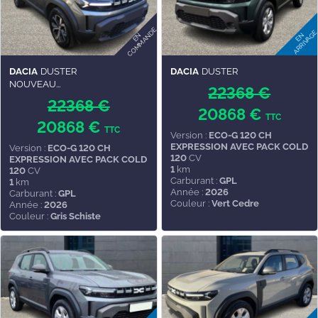
DACIA
DUSTER
DACIA
DUSTER
NOUVEAU...
22368 €
22368 €
20868 €
TTC
20868 €
TTC
Version :
ECO-G 120 CH
EXPRESSION AVEC PACK COLD
Version :
ECO-G 120 CH
120
CV
EXPRESSION AVEC PACK COLD
1
km
120
CV
Carburant :
GPL
1
km
Année :
2026
Carburant :
GPL
Couleur :
Vert Cedre
Année :
2026
Couleur :
Gris Schiste