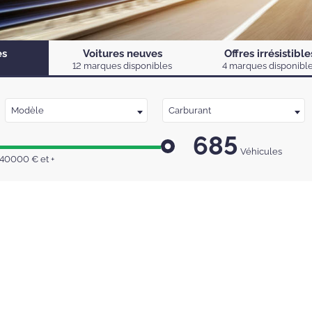
es
Voitures neuves
Offres irrésistible
12 marques disponibles
4 marques disponibl
Modèle
Carburant
685
Véhicules
40000
€
et +