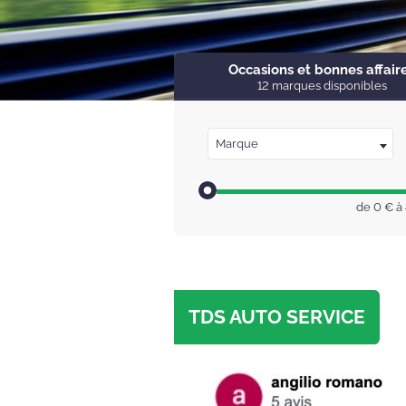
Occasions et bonnes affair
12 marques disponibles
Marque
de
0
€ à
TDS AUTO SERVICE