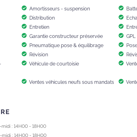
Amortisseurs - suspension
Batte
Distribution
Echa
Entretien
Entre
Garantie constructeur préservée
GPL
Pneumatique pose & équilibrage
Pose
Révision
Révis
-
Véhicule de courtoisie
Vente
Ventes véhicules neufs sous mandats
Vent
URE
-midi : 14H00 - 18H00
-midi : 14H00 - 18H00