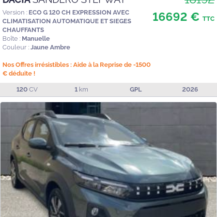
Version :
ECO G 120 CH EXPRESSION AVEC
16692 €
TTC
CLIMATISATION AUTOMATIQUE ET SIEGES
CHAUFFANTS
Boîte :
Manuelle
Couleur :
Jaune Ambre
Nos Offres irrésistibles : Aide à la Reprise de -1500
€ déduite !
120
CV
1
km
GPL
2026