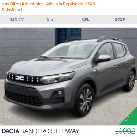
Nos Offres irrésistibles : Aide à la Reprise de -1500
€ déduite !
120
CV
1
km
GPL
2026
19992
DACIA
SANDERO STEPWAY