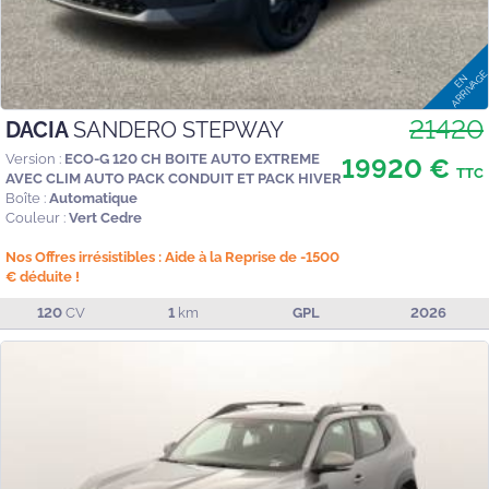
21420
DACIA
SANDERO STEPWAY
Version :
ECO-G 120 CH BOITE AUTO EXTREME
19920 €
TTC
AVEC CLIM AUTO PACK CONDUIT ET PACK HIVER
Boîte :
Automatique
Couleur :
Vert Cedre
Nos Offres irrésistibles : Aide à la Reprise de -1500
€ déduite !
120
CV
1
km
GPL
2026