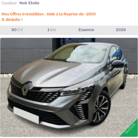
Couleur :
Noir Etoile
Nos Offres irrésistibles : Aide à la Reprise de -1500
€ déduite !
90
CV
1
km
Essence
2026