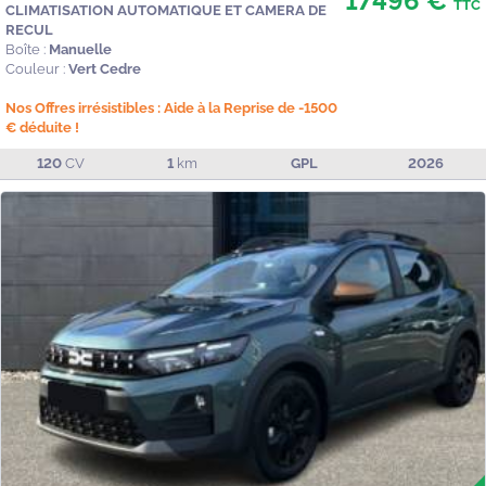
17496 €
TTC
CLIMATISATION AUTOMATIQUE ET CAMERA DE
RECUL
Boîte :
Manuelle
Couleur :
Vert Cedre
Nos Offres irrésistibles : Aide à la Reprise de -1500
€ déduite !
120
CV
1
km
GPL
2026