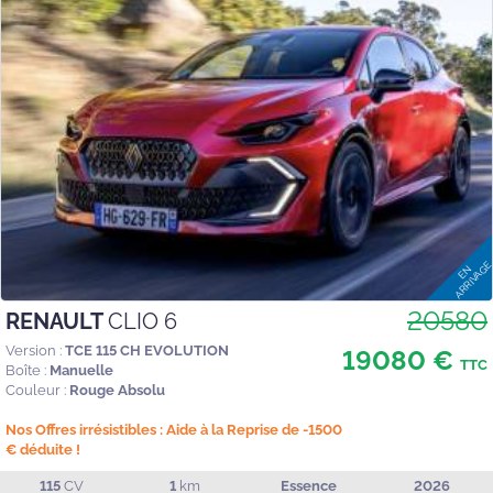
20580
RENAULT
CLIO 6
Version :
TCE 115 CH EVOLUTION
19080 €
TTC
Boîte :
Manuelle
Couleur :
Rouge Absolu
Nos Offres irrésistibles : Aide à la Reprise de -1500
€ déduite !
115
CV
1
km
Essence
2026