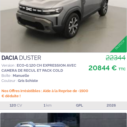
22344
DACIA
DUSTER
Version :
ECO-G 120 CH EXPRESSION AVEC
20844 €
TTC
CAMERA DE RECUL ET PACK COLD
Boîte :
Manuelle
Couleur :
Gris Schiste
Nos Offres irrésistibles : Aide à la Reprise de -1500
€ déduite !
120
CV
1
km
GPL
2026