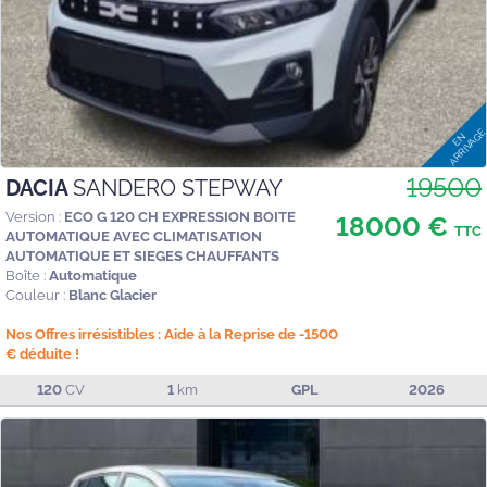
19500
DACIA
SANDERO STEPWAY
Version :
ECO G 120 CH EXPRESSION BOITE
18000 €
TTC
AUTOMATIQUE AVEC CLIMATISATION
AUTOMATIQUE ET SIEGES CHAUFFANTS
Boîte :
Automatique
Couleur :
Blanc Glacier
Nos Offres irrésistibles : Aide à la Reprise de -1500
€ déduite !
120
CV
1
km
GPL
2026