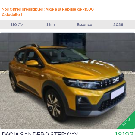
Nos Offres irrésistibles : Aide à la Reprise de -1500
€ déduite !
110
CV
1
km
Essence
2026
18192
DACIA
SANDERO STEPWAY