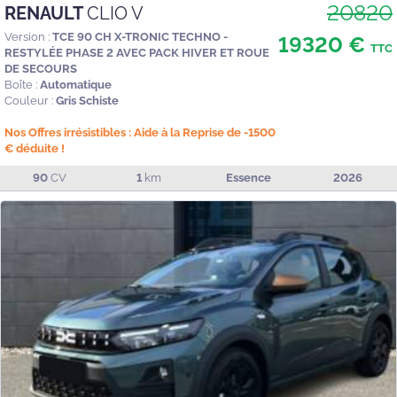
20820
RENAULT
CLIO V
Version :
TCE 90 CH X-TRONIC TECHNO -
19320 €
TTC
RESTYLÉE PHASE 2 AVEC PACK HIVER ET ROUE
DE SECOURS
Boîte :
Automatique
Couleur :
Gris Schiste
Nos Offres irrésistibles : Aide à la Reprise de -1500
€ déduite !
90
CV
1
km
Essence
2026