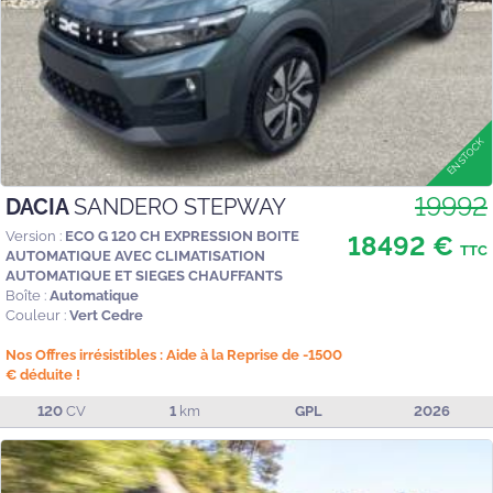
19992
DACIA
SANDERO STEPWAY
Version :
ECO G 120 CH EXPRESSION BOITE
18492 €
TTC
AUTOMATIQUE AVEC CLIMATISATION
AUTOMATIQUE ET SIEGES CHAUFFANTS
Boîte :
Automatique
Couleur :
Vert Cedre
Nos Offres irrésistibles : Aide à la Reprise de -1500
€ déduite !
120
CV
1
km
GPL
2026