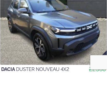
22368
DACIA
DUSTER NOUVEAU 4X2
Version :
ECO-G 120 CH EXPRESSION AVEC PACK
20868 €
TTC
COLD
Boîte :
Manuelle
Couleur :
Gris Schiste
Nos Offres irrésistibles : Aide à la Reprise de -1500
€ déduite !