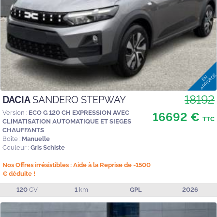
18192
DACIA
SANDERO STEPWAY
Version :
ECO G 120 CH EXPRESSION AVEC
16692 €
TTC
CLIMATISATION AUTOMATIQUE ET SIEGES
CHAUFFANTS
Boîte :
Manuelle
Couleur :
Gris Schiste
Nos Offres irrésistibles : Aide à la Reprise de -1500
€ déduite !
120
CV
1
km
GPL
2026