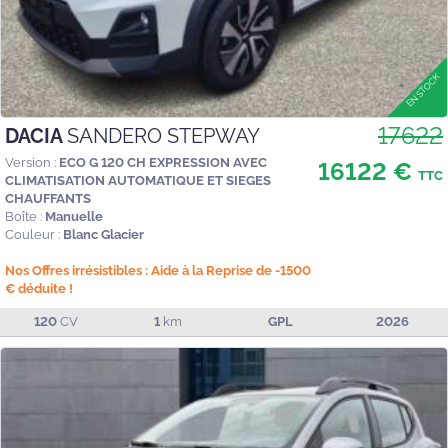
17622
DACIA
SANDERO STEPWAY
Version :
ECO G 120 CH EXPRESSION AVEC
16122 €
TTC
CLIMATISATION AUTOMATIQUE ET SIEGES
CHAUFFANTS
Boîte :
Manuelle
Couleur :
Blanc Glacier
Nos Offres irrésistibles : Aide à la Reprise de -1500
€ déduite !
120
CV
1
km
GPL
2026