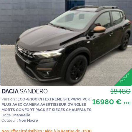
18480
DACIA
SANDERO
Version :
ECO-G 100 CH EXTREME STEPWAY PCK
16980 €
TTC
PLUS AVEC CAMERA AVERTISSEUR D'ANGLES
MORTS CONFORT PACK ET SIEGES CHAUFFANTS
Boîte :
Manuelle
Couleur :
Noir Nacre
Nos Offres irrésistibles : Aide à la Reprise de -1500