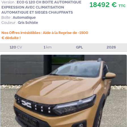
Version :
ECO G 120 CH BOITE AUTOMATIQUE
18492 €
TTC
EXPRESSION AVEC CLIMATISATION
AUTOMATIQUE ET SIEGES CHAUFFANTS
Boîte :
Automatique
Couleur :
Gris Schiste
Nos Offres irrésistibles : Aide à la Reprise de -1500
€ déduite !
120
CV
1
km
GPL
2026