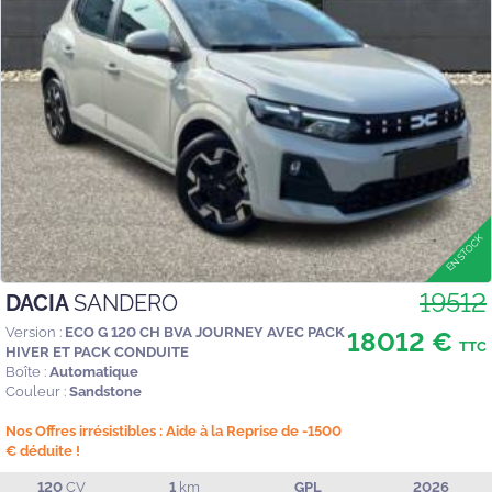
19512
DACIA
SANDERO
Version :
ECO G 120 CH BVA JOURNEY AVEC PACK
18012 €
TTC
HIVER ET PACK CONDUITE
Boîte :
Automatique
Couleur :
Sandstone
Nos Offres irrésistibles : Aide à la Reprise de -1500
€ déduite !
120
CV
1
km
GPL
2026