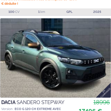
€ déduite !
100
CV
1
km
GPL
2025
18996
DACIA
SANDERO STEPWAY
Version :
ECO G 120 CH EXTREME AVEC