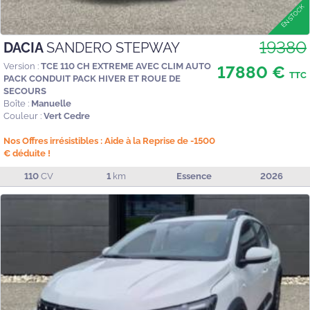
19380
DACIA
SANDERO STEPWAY
Version :
TCE 110 CH EXTREME AVEC CLIM AUTO
17880 €
TTC
PACK CONDUIT PACK HIVER ET ROUE DE
SECOURS
Boîte :
Manuelle
Couleur :
Vert Cedre
Nos Offres irrésistibles : Aide à la Reprise de -1500
€ déduite !
110
CV
1
km
Essence
2026