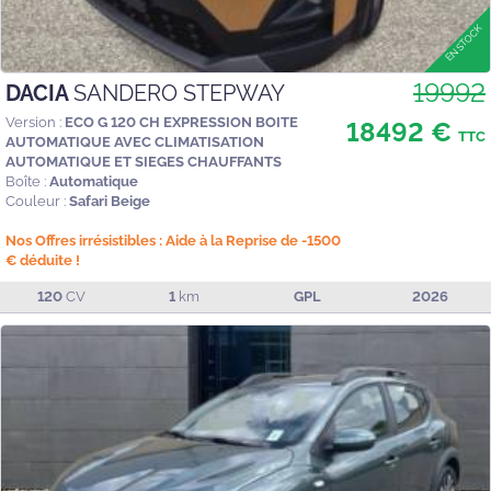
19992
DACIA
SANDERO STEPWAY
Version :
ECO G 120 CH EXPRESSION BOITE
18492 €
TTC
AUTOMATIQUE AVEC CLIMATISATION
AUTOMATIQUE ET SIEGES CHAUFFANTS
Boîte :
Automatique
Couleur :
Safari Beige
Nos Offres irrésistibles : Aide à la Reprise de -1500
€ déduite !
120
CV
1
km
GPL
2026