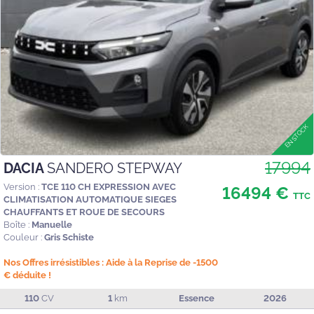
17994
DACIA
SANDERO STEPWAY
Version :
TCE 110 CH EXPRESSION AVEC
16494 €
TTC
CLIMATISATION AUTOMATIQUE SIEGES
CHAUFFANTS ET ROUE DE SECOURS
Boîte :
Manuelle
Couleur :
Gris Schiste
Nos Offres irrésistibles : Aide à la Reprise de -1500
€ déduite !
110
CV
1
km
Essence
2026