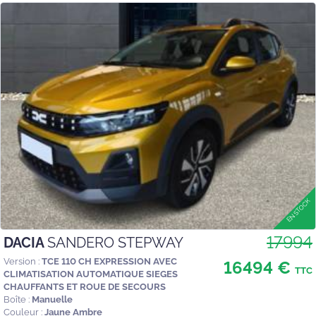
17994
DACIA
SANDERO STEPWAY
Version :
TCE 110 CH EXPRESSION AVEC
16494 €
TTC
CLIMATISATION AUTOMATIQUE SIEGES
CHAUFFANTS ET ROUE DE SECOURS
Boîte :
Manuelle
Couleur :
Jaune Ambre