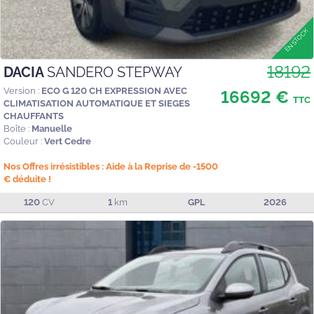
18192
DACIA
SANDERO STEPWAY
Version :
ECO G 120 CH EXPRESSION AVEC
16692 €
TTC
CLIMATISATION AUTOMATIQUE ET SIEGES
CHAUFFANTS
Boîte :
Manuelle
Couleur :
Vert Cedre
Nos Offres irrésistibles : Aide à la Reprise de -1500
€ déduite !
120
CV
1
km
GPL
2026