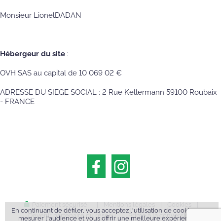
Monsieur LionelDADAN
Hébergeur du site
:
OVH SAS au capital de 10 069 02 €
ADRESSE DU SIEGE SOCIAL : 2 Rue Kellermann 59100 Roubaix
- FRANCE
Paiement sécurisé
|
Mentions légales
|
Cookies
|
En continuant de défiler, vous acceptez l'utilisation de cookies pour
Devenir partenaire du réseau
|
Prime à la conversion
mesurer l'audience et vous offrir une meilleure expérience de