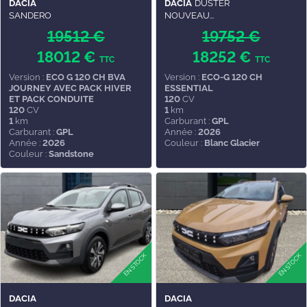
DACIA
DACIA
DUSTER
SANDERO
NOUVEAU...
19512 €
19752 €
18012 €
18252 €
TTC
TTC
Version :
ECO G 120 CH BVA
Version :
ECO-G 120 CH
JOURNEY AVEC PACK HIVER
ESSENTIAL
ET PACK CONDUITE
120
CV
120
CV
1
km
1
km
Carburant :
GPL
Carburant :
GPL
Année :
2026
Année :
2026
Couleur :
Blanc Glacier
Couleur :
Sandstone
DACIA
DACIA