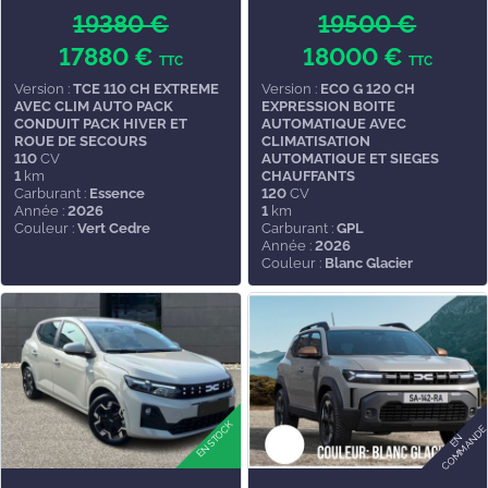
19380 €
19500 €
17880 €
18000 €
TTC
TTC
Version :
TCE 110 CH EXTREME
Version :
ECO G 120 CH
AVEC CLIM AUTO PACK
EXPRESSION BOITE
CONDUIT PACK HIVER ET
AUTOMATIQUE AVEC
ROUE DE SECOURS
CLIMATISATION
110
CV
AUTOMATIQUE ET SIEGES
1
km
CHAUFFANTS
Carburant :
Essence
120
CV
Année :
2026
1
km
Couleur :
Vert Cedre
Carburant :
GPL
Année :
2026
Couleur :
Blanc Glacier