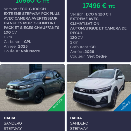
16980 €
TTC
17496 €
TTC
Version :
ECO-G 100 CH
EXTREME STEPWAY PCK PLUS
Version :
ECO G 120 CH
AVEC CAMERA AVERTISSEUR
EXTREME AVEC
D'ANGLES MORTS CONFORT
CLIMATISATION
PACK ET SIEGES CHAUFFANTS
AUTOMATIQUE ET CAMERA DE
100
CV
RECUL
1
km
120
CV
Carburant :
GPL
1
km
Année :
2025
Carburant :
GPL
Couleur :
Noir Nacre
Année :
2026
Couleur :
Vert Cedre
DACIA
DACIA
SANDERO
SANDERO
STEPWAY
STEPWAY