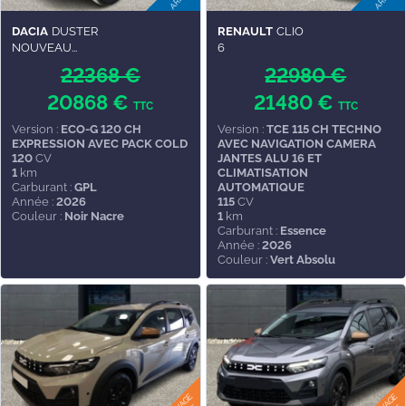
DACIA
DUSTER
RENAULT
CLIO
NOUVEAU...
6
22368 €
22980 €
20868 €
21480 €
TTC
TTC
Version :
ECO-G 120 CH
Version :
TCE 115 CH TECHNO
EXPRESSION AVEC PACK COLD
AVEC NAVIGATION CAMERA
120
CV
JANTES ALU 16 ET
1
km
CLIMATISATION
Carburant :
GPL
AUTOMATIQUE
Année :
2026
115
CV
Couleur :
Noir Nacre
1
km
Carburant :
Essence
Année :
2026
Couleur :
Vert Absolu