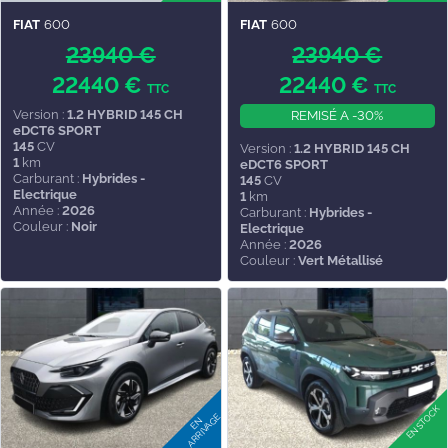
FIAT
600
FIAT
600
23940 €
23940 €
22440 €
22440 €
TTC
TTC
Version :
1.2 HYBRID 145 CH
REMISÉ A -30%
eDCT6 SPORT
145
CV
Version :
1.2 HYBRID 145 CH
1
km
eDCT6 SPORT
Carburant :
Hybrides -
145
CV
Electrique
1
km
Année :
2026
Carburant :
Hybrides -
Couleur :
Noir
Electrique
Année :
2026
Couleur :
Vert Métallisé