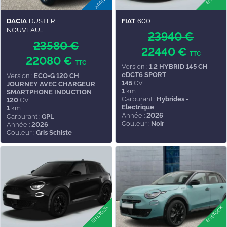
DACIA
DUSTER
FIAT
600
NOUVEAU...
23940 €
23580 €
22440 €
TTC
22080 €
TTC
Version :
1.2 HYBRID 145 CH
eDCT6 SPORT
Version :
ECO-G 120 CH
145
CV
JOURNEY AVEC CHARGEUR
1
km
SMARTPHONE INDUCTION
Carburant :
Hybrides -
120
CV
Electrique
1
km
Année :
2026
Carburant :
GPL
Couleur :
Noir
Année :
2026
Couleur :
Gris Schiste