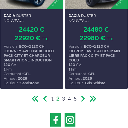
DACIA
DUSTER
DACIA
DUSTER
NOUVEAU...
NOUVEAU...
24420 €
24480 €
22920 €
22980 €
TTC
TTC
Version :
ECO-G 120 CH
Version :
ECO-G 120 CH
JOURNEY AVEC PACK COLD
EXTREME AVEC ACCES MAIN
PACK CITY ET CHARGEUR
LIBRE PACK CITY ET PACK
SMARTPHONE INDUCTION
COLD
120
CV
120
CV
1
km
1
km
Carburant :
GPL
Carburant :
GPL
Année :
2026
Année :
2026
Couleur :
Sandstone
Couleur :
Gris Schiste
1
2
3
4
5