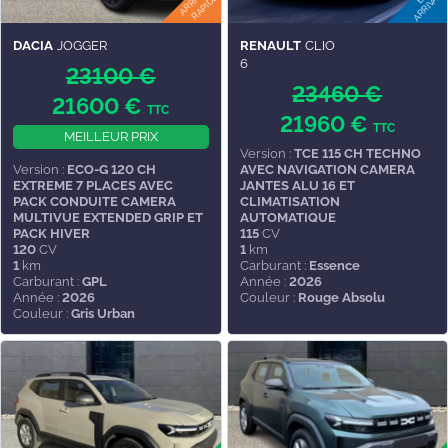
DACIA
JOGGER
RENAULT
CLIO
6
23100 €
23460 €
21600 €
TTC
21960 €
TTC
MEILLEUR PRIX
Version :
TCE 115 CH TECHNO
Version :
ECO-G 120 CH
AVEC NAVIGATION CAMERA
EXTREME 7 PLACES AVEC
JANTES ALU 16 ET
PACK CONDUITE CAMERA
CLIMATISATION
MULTIVUE EXTENDED GRIP ET
AUTOMATIQUE
PACK HIVER
115
CV
120
CV
1
km
1
km
Carburant :
Essence
Carburant :
GPL
Année :
2026
Année :
2026
Couleur :
Rouge Absolu
Couleur :
Gris Urban