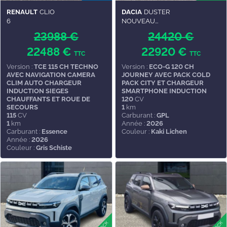
RENAULT
CLIO
DACIA
DUSTER
6
NOUVEAU...
23988 €
24420 €
22488 €
22920 €
TTC
TTC
Version :
TCE 115 CH TECHNO
Version :
ECO-G 120 CH
AVEC NAVIGATION CAMERA
JOURNEY AVEC PACK COLD
CLIM AUTO CHARGEUR
PACK CITY ET CHARGEUR
INDUCTION SIEGES
SMARTPHONE INDUCTION
CHAUFFANTS ET ROUE DE
120
CV
SECOURS
1
km
115
CV
Carburant :
GPL
1
km
Année :
2026
Carburant :
Essence
Couleur :
Kaki Lichen
Année :
2026
Couleur :
Gris Schiste