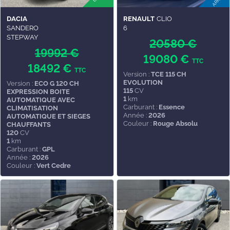
DACIA
RENAULT
CLIO
SANDERO
6
STEPWAY
20580 €
19992 €
19080 €
TTC
18492 €
TTC
Version :
TCE 115 CH
EVOLUTION
Version :
ECO G 120 CH
115
CV
EXPRESSION BOITE
1
km
AUTOMATIQUE AVEC
Carburant :
Essence
CLIMATISATION
Année :
2026
AUTOMATIQUE ET SIEGES
Couleur :
Rouge Absolu
CHAUFFANTS
120
CV
1
km
Carburant :
GPL
Année :
2026
Couleur :
Vert Cedre