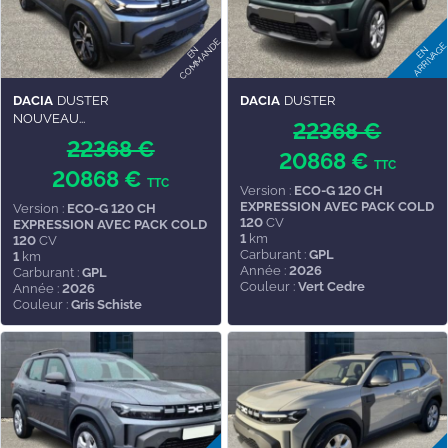
DACIA
DUSTER
DACIA
DUSTER
NOUVEAU...
22368 €
22368 €
20868 €
TTC
20868 €
TTC
Version :
ECO-G 120 CH
EXPRESSION AVEC PACK COLD
Version :
ECO-G 120 CH
120
CV
EXPRESSION AVEC PACK COLD
1
km
120
CV
Carburant :
GPL
1
km
Année :
2026
Carburant :
GPL
Couleur :
Vert Cedre
Année :
2026
Couleur :
Gris Schiste