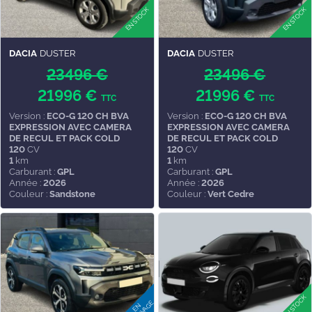
DACIA
DUSTER
DACIA
DUSTER
23496 €
23496 €
21996 €
21996 €
TTC
TTC
Version :
ECO-G 120 CH BVA
Version :
ECO-G 120 CH BVA
EXPRESSION AVEC CAMERA
EXPRESSION AVEC CAMERA
DE RECUL ET PACK COLD
DE RECUL ET PACK COLD
120
CV
120
CV
1
km
1
km
Carburant :
GPL
Carburant :
GPL
Année :
2026
Année :
2026
Couleur :
Sandstone
Couleur :
Vert Cedre