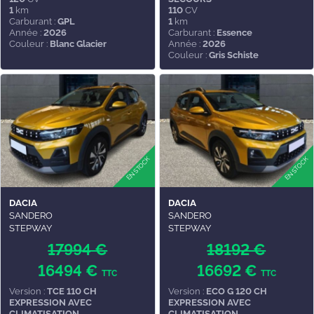
1
km
110
CV
Carburant :
GPL
1
km
Année :
2026
Carburant :
Essence
Couleur :
Blanc Glacier
Année :
2026
Couleur :
Gris Schiste
DACIA
DACIA
SANDERO
SANDERO
STEPWAY
STEPWAY
17994 €
18192 €
16494 €
16692 €
TTC
TTC
Version :
TCE 110 CH
Version :
ECO G 120 CH
EXPRESSION AVEC
EXPRESSION AVEC
CLIMATISATION
CLIMATISATION