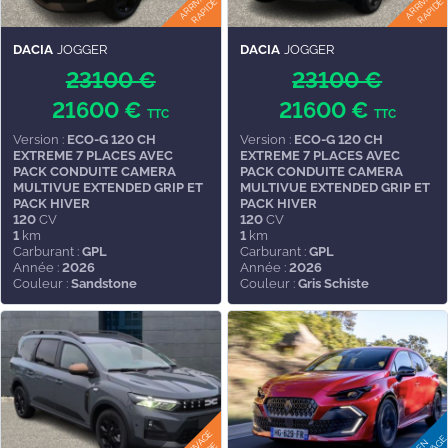
DACIA
JOGGER
DACIA
JOGGER
23100 €
23100 €
21600 €
21600 €
TTC
TTC
Version :
ECO-G 120 CH
Version :
ECO-G 120 CH
EXTREME 7 PLACES AVEC
EXTREME 7 PLACES AVEC
PACK CONDUITE CAMERA
PACK CONDUITE CAMERA
MULTIVUE EXTENDED GRIP ET
MULTIVUE EXTENDED GRIP ET
PACK HIVER
PACK HIVER
120
CV
120
CV
1
km
1
km
Carburant :
GPL
Carburant :
GPL
Année :
2026
Année :
2026
Couleur :
Sandstone
Couleur :
Gris Schiste