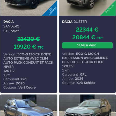
DACIA
DACIA
DUSTER
SANDERO
22344 €
STEPWAY
20844 €
21420 €
TTC
19920 €
SUPER PRIX !
TTC
Version :
ECO-G 120 CH
Version :
ECO-G 120 CH BOITE
EXPRESSION AVEC CAMERA
AUTO EXTREME AVEC CLIM
DE RECUL ET PACK COLD
AUTO PACK CONDUIT ET PACK
120
CV
HIVER
1
km
120
CV
Carburant :
GPL
1
km
Année :
2026
Carburant :
GPL
Couleur :
Gris Schiste
Année :
2026
Couleur :
Vert Cedre