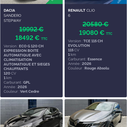
DACIA
RENAULT
CLIO
SANDERO
6
STEPWAY
20580 €
19992 €
19080 €
TTC
18492 €
TTC
Version :
TCE 115 CH
EVOLUTION
Version :
ECO G 120 CH
115
CV
EXPRESSION BOITE
1
km
AUTOMATIQUE AVEC
Carburant :
Essence
CLIMATISATION
Année :
2026
AUTOMATIQUE ET SIEGES
Couleur :
Rouge Absolu
CHAUFFANTS
120
CV
1
km
Carburant :
GPL
Année :
2026
Couleur :
Vert Cedre