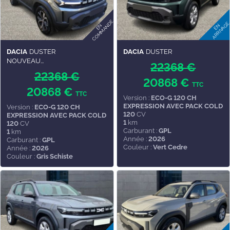
DACIA
DUSTER
DACIA
DUSTER
NOUVEAU...
22368 €
22368 €
20868 €
TTC
20868 €
TTC
Version :
ECO-G 120 CH
EXPRESSION AVEC PACK COLD
Version :
ECO-G 120 CH
120
CV
EXPRESSION AVEC PACK COLD
1
km
120
CV
Carburant :
GPL
1
km
Année :
2026
Carburant :
GPL
Couleur :
Vert Cedre
Année :
2026
Couleur :
Gris Schiste