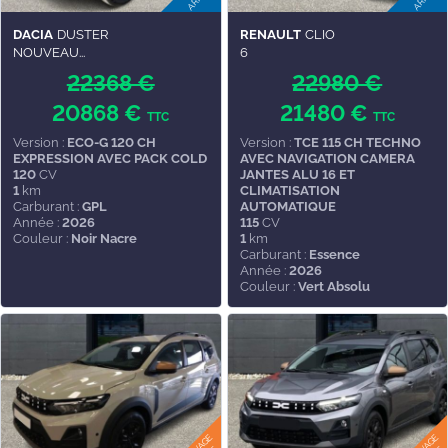
DACIA
DUSTER
RENAULT
CLIO
NOUVEAU...
6
22368 €
22980 €
20868 €
21480 €
TTC
TTC
Version :
ECO-G 120 CH
Version :
TCE 115 CH TECHNO
EXPRESSION AVEC PACK COLD
AVEC NAVIGATION CAMERA
120
CV
JANTES ALU 16 ET
1
km
CLIMATISATION
Carburant :
GPL
AUTOMATIQUE
Année :
2026
115
CV
Couleur :
Noir Nacre
1
km
Carburant :
Essence
Année :
2026
Couleur :
Vert Absolu