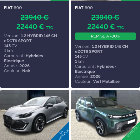
FIAT
600
FIAT
600
23940 €
23940 €
22440 €
22440 €
TTC
TTC
Version :
1.2 HYBRID 145 CH
REMISÉ A -30%
eDCT6 SPORT
145
CV
Version :
1.2 HYBRID 145 CH
1
km
eDCT6 SPORT
Carburant :
Hybrides -
145
CV
Electrique
1
km
Année :
2026
Carburant :
Hybrides -
Couleur :
Noir
Electrique
Année :
2026
Couleur :
Vert Métallisé