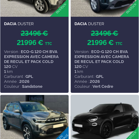
DACIA
DUSTER
DACIA
DUSTER
23496 €
23496 €
21996 €
21996 €
TTC
TTC
Version :
ECO-G 120 CH BVA
Version :
ECO-G 120 CH BVA
EXPRESSION AVEC CAMERA
EXPRESSION AVEC CAMERA
DE RECUL ET PACK COLD
DE RECUL ET PACK COLD
120
CV
120
CV
1
km
1
km
Carburant :
GPL
Carburant :
GPL
Année :
2026
Année :
2026
Couleur :
Sandstone
Couleur :
Vert Cedre