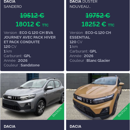
DACIA
DACIA
DUSTER
SANDERO
NOUVEAU...
19512 €
19752 €
18012 €
18252 €
TTC
TTC
Version :
ECO G 120 CH BVA
Version :
ECO-G 120 CH
JOURNEY AVEC PACK HIVER
ESSENTIAL
ET PACK CONDUITE
120
CV
120
CV
1
km
1
km
Carburant :
GPL
Carburant :
GPL
Année :
2026
Année :
2026
Couleur :
Blanc Glacier
Couleur :
Sandstone
DACIA
DACIA