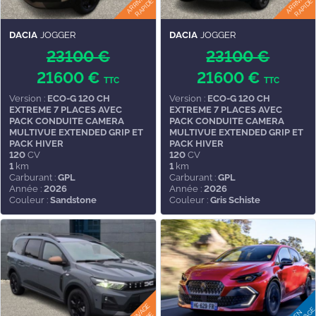
DACIA
JOGGER
DACIA
JOGGER
23100 €
23100 €
21600 €
21600 €
TTC
TTC
Version :
ECO-G 120 CH
Version :
ECO-G 120 CH
EXTREME 7 PLACES AVEC
EXTREME 7 PLACES AVEC
PACK CONDUITE CAMERA
PACK CONDUITE CAMERA
MULTIVUE EXTENDED GRIP ET
MULTIVUE EXTENDED GRIP ET
PACK HIVER
PACK HIVER
120
CV
120
CV
1
km
1
km
Carburant :
GPL
Carburant :
GPL
Année :
2026
Année :
2026
Couleur :
Sandstone
Couleur :
Gris Schiste