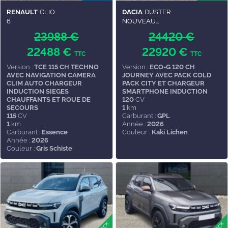
RENAULT
CLIO
DACIA
DUSTER
6
NOUVEAU...
23988 €
24420 €
22488 €
22920 €
TTC
TTC
Version :
TCE 115 CH TECHNO
Version :
ECO-G 120 CH
AVEC NAVIGATION CAMERA
JOURNEY AVEC PACK COLD
CLIM AUTO CHARGEUR
PACK CITY ET CHARGEUR
INDUCTION SIEGES
SMARTPHONE INDUCTION
CHAUFFANTS ET ROUE DE
120
CV
SECOURS
1
km
115
CV
Carburant :
GPL
1
km
Année :
2026
Carburant :
Essence
Couleur :
Kaki Lichen
Année :
2026
Couleur :
Gris Schiste