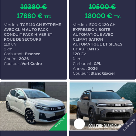
19380 €
19500 €
17880 €
18000 €
TTC
TTC
Version :
TCE 110 CH EXTREME
Version :
ECO G 120 CH
AVEC CLIM AUTO PACK
EXPRESSION BOITE
CONDUIT PACK HIVER ET
AUTOMATIQUE AVEC
ROUE DE SECOURS
CLIMATISATION
110
CV
AUTOMATIQUE ET SIEGES
1
km
CHAUFFANTS
Carburant :
Essence
120
CV
Année :
2026
1
km
Couleur :
Vert Cedre
Carburant :
GPL
Année :
2026
Couleur :
Blanc Glacier