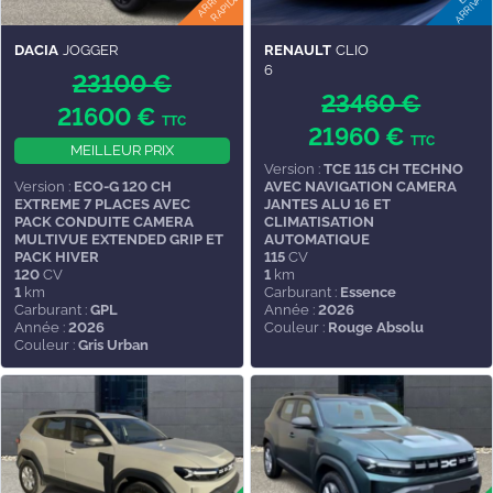
DACIA
JOGGER
RENAULT
CLIO
6
23100 €
23460 €
21600 €
TTC
21960 €
TTC
MEILLEUR PRIX
Version :
TCE 115 CH TECHNO
Version :
ECO-G 120 CH
AVEC NAVIGATION CAMERA
EXTREME 7 PLACES AVEC
JANTES ALU 16 ET
PACK CONDUITE CAMERA
CLIMATISATION
MULTIVUE EXTENDED GRIP ET
AUTOMATIQUE
PACK HIVER
115
CV
120
CV
1
km
1
km
Carburant :
Essence
Carburant :
GPL
Année :
2026
Année :
2026
Couleur :
Rouge Absolu
Couleur :
Gris Urban