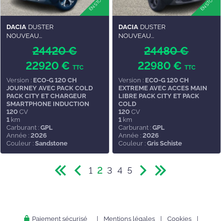
DACIA
DUSTER
DACIA
DUSTER
NOUVEAU...
NOUVEAU...
24420 €
24480 €
22920 €
22980 €
TTC
TTC
Version :
ECO-G 120 CH
Version :
ECO-G 120 CH
JOURNEY AVEC PACK COLD
EXTREME AVEC ACCES MAIN
PACK CITY ET CHARGEUR
LIBRE PACK CITY ET PACK
SMARTPHONE INDUCTION
COLD
120
CV
120
CV
1
km
1
km
Carburant :
GPL
Carburant :
GPL
Année :
2026
Année :
2026
Couleur :
Sandstone
Couleur :
Gris Schiste
1
2
3
4
5
Paiement sécurisé
|
Mentions légales
|
Cookies
|