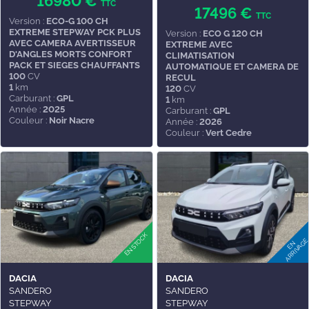
16980 €
TTC
17496 €
TTC
Version :
ECO-G 100 CH
EXTREME STEPWAY PCK PLUS
Version :
ECO G 120 CH
AVEC CAMERA AVERTISSEUR
EXTREME AVEC
D'ANGLES MORTS CONFORT
CLIMATISATION
PACK ET SIEGES CHAUFFANTS
AUTOMATIQUE ET CAMERA DE
100
CV
RECUL
1
km
120
CV
Carburant :
GPL
1
km
Année :
2025
Carburant :
GPL
Couleur :
Noir Nacre
Année :
2026
Couleur :
Vert Cedre
DACIA
DACIA
SANDERO
SANDERO
STEPWAY
STEPWAY