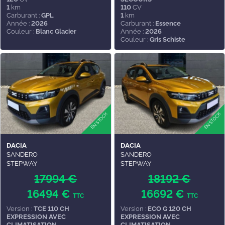
1
km
110
CV
Carburant :
GPL
1
km
Année :
2026
Carburant :
Essence
Couleur :
Blanc Glacier
Année :
2026
Couleur :
Gris Schiste
DACIA
DACIA
SANDERO
SANDERO
STEPWAY
STEPWAY
17994 €
18192 €
16494 €
16692 €
TTC
TTC
Version :
TCE 110 CH
Version :
ECO G 120 CH
EXPRESSION AVEC
EXPRESSION AVEC
CLIMATISATION
CLIMATISATION