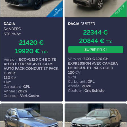
DACIA
DACIA
DUSTER
SANDERO
22344 €
STEPWAY
20844 €
21420 €
TTC
19920 €
SUPER PRIX !
TTC
Version :
ECO-G 120 CH
Version :
ECO-G 120 CH BOITE
EXPRESSION AVEC CAMERA
AUTO EXTREME AVEC CLIM
DE RECUL ET PACK COLD
AUTO PACK CONDUIT ET PACK
120
CV
HIVER
1
km
120
CV
Carburant :
GPL
1
km
Année :
2026
Carburant :
GPL
Couleur :
Gris Schiste
Année :
2026
Couleur :
Vert Cedre