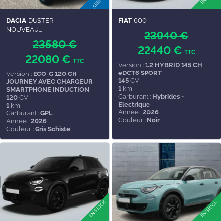
DACIA
DUSTER
FIAT
600
NOUVEAU...
23940 €
23580 €
22440 €
TTC
22080 €
TTC
Version :
1.2 HYBRID 145 CH
eDCT6 SPORT
Version :
ECO-G 120 CH
145
CV
JOURNEY AVEC CHARGEUR
1
km
SMARTPHONE INDUCTION
Carburant :
Hybrides -
120
CV
Electrique
1
km
Année :
2026
Carburant :
GPL
Couleur :
Noir
Année :
2026
Couleur :
Gris Schiste